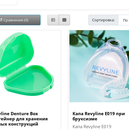
Сравнение (0)
Сортировка:
line Denture Box
Капа Revyline E019 при
тейнер для хранения
бруксизме
ных конструкций
Капа Revyline E019