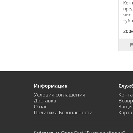
Конт
пред
чис
зубн
200
Информация
Служ
Условия соглашения
Конта
Доставка
Возвр
О нас
Защи
Политика Безопасности
Карта
OpenCart "Русская сборка"
Работает на