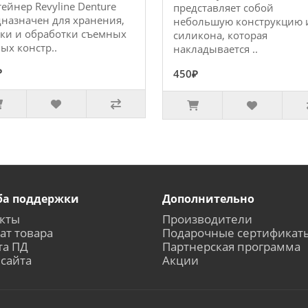
ейнер Revyline Denture
представляет собой
назначен для хранения,
небольшую конструкцию 
тки и обработки съемных
силикона, которая
ых констр..
накладывается ..
₽
450₽
ба поддержки
Дополнительно
кты
Производители
ат товара
Подарочные сертификат
та ПД
Партнерская программа
 сайта
Акции