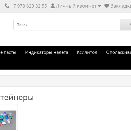
Личный кабинет
Закладки
+7 978 623 32 55
е пасты
Индикаторы налёта
Ксилитол
Ополаскив
нтейнеры